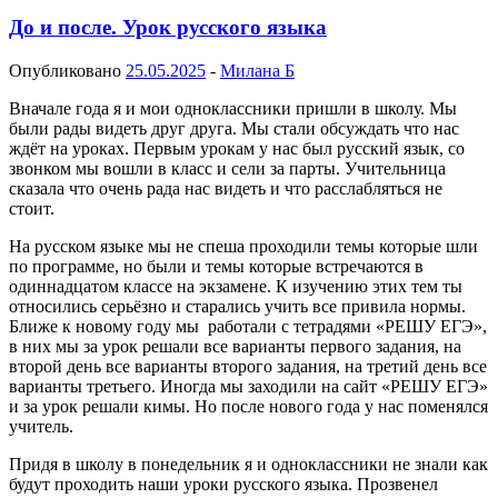
До и после. Урок русского языка
Опубликовано
25.05.2025
-
Милана Б
Вначале года я и мои одноклассники пришли в школу. Мы
были рады видеть друг друга. Мы стали обсуждать что нас
ждёт на уроках. Первым урокам у нас был русский язык, со
звонком мы вошли в класс и сели за парты. Учительница
сказала что очень рада нас видеть и что расслабляться не
стоит.
На русском языке мы не спеша проходили темы которые шли
по программе, но были и темы которые встречаются в
одиннадцатом классе на экзамене. К изучению этих тем ты
относились серьёзно и старались учить все привила нормы.
Ближе к новому году мы работали с тетрадями «РЕШУ ЕГЭ»,
в них мы за урок решали все варианты первого задания, на
второй день все варианты второго задания, на третий день все
варианты третьего. Иногда мы заходили на сайт «РЕШУ ЕГЭ»
и за урок решали кимы. Но после нового года у нас поменялся
учитель.
Придя в школу в понедельник я и одноклассники не знали как
будут проходить наши уроки русского языка. Прозвенел