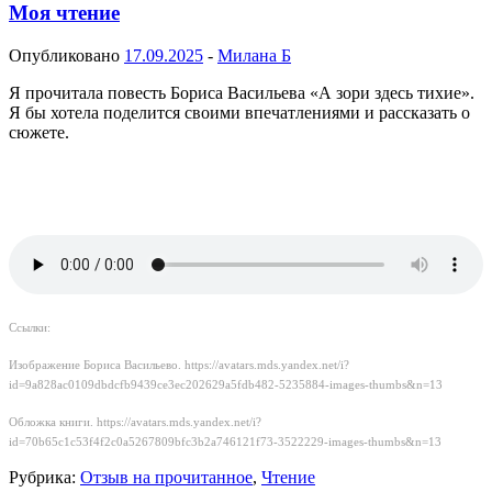
Моя чтение
Опубликовано
17.09.2025
-
Милана Б
Я прочитала повесть Бориса Васильева «А зори здесь тихие».
Я бы хотела поделится своими впечатлениями и рассказать о
сюжете.
Ссылки:
Изображение Бориса Васильево. https://avatars.mds.yandex.net/i?
id=9a828ac0109dbdcfb9439ce3ec202629a5fdb482-5235884-images-thumbs&n=13
Обложка книги. https://avatars.mds.yandex.net/i?
id=70b65c1c53f4f2c0a5267809bfc3b2a746121f73-3522229-images-thumbs&n=13
Рубрика:
Отзыв на прочитанное
,
Чтение