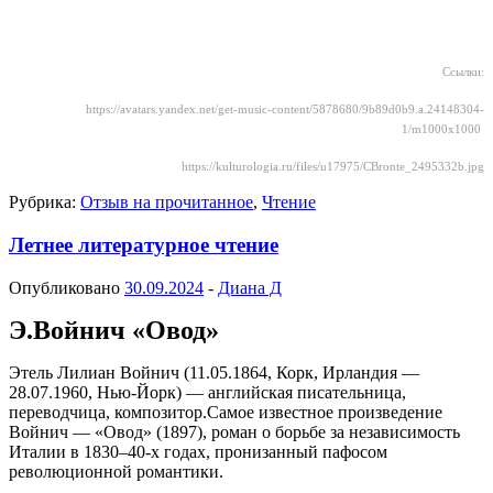
Ссылки:
https://avatars.yandex.net/get-music-content/5878680/9b89d0b9.a.24148304-
1/m1000x1000
https://kulturologia.ru/files/u17975/CBronte_2495332b.jpg
Рубрика:
Отзыв на прочитанное
,
Чтение
Летнее литературное чтение
Опубликовано
30.09.2024
-
Диана Д
Э.Войнич «Овод»
Этель Лилиан Войнич (11.05.1864, Корк, Ирландия —
28.07.1960, Нью-Йорк) — английская писательница,
переводчица, композитор.Самое известное произведение
Войнич — «Овод» (1897), роман о борьбе за независимость
Италии в 1830–40-х годах, пронизанный пафосом
революционной романтики.