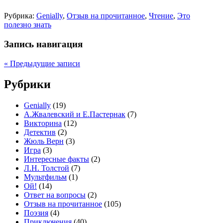
Рубрика:
Genially
,
Отзыв на прочитанное
,
Чтение
,
Это
полезно знать
Запись навигация
«
Предыдущие записи
Рубрики
Genially
(19)
А.Жвалевский и Е.Пастернак
(7)
Викторина
(12)
Детектив
(2)
Жюль Верн
(3)
Игра
(3)
Интересные факты
(2)
Л.Н. Толстой
(7)
Мультфильм
(1)
Ой!
(14)
Ответ на вопросы
(2)
Отзыв на прочитанное
(105)
Поэзия
(4)
Приключения
(40)