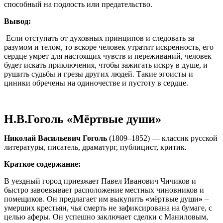
способный на подлость или предательство.
Вывод:
Если отступать от духовных принципов и следовать за
разумом и телом, то вскоре человек утратит искренность, его
сердце умрет для настоящих чувств и переживаний, человек
будет искать приключения, чтобы зажигать искру в душе, и
рушить судьбы и грезы других людей. Такие эгоисты и
циники обречены на одиночестве и пустоту в сердце.
Н.В.Гоголь «Мёртвые души»
Николай Васильевич Гоголь
(1809–1852) — классик русской
литературы, писатель, драматург, публицист, критик.
Краткое содержание:
В уездный город приезжает Павел Иванович Чичиков и
быстро завоевывает расположение местных чиновников и
помещиков. Он предлагает им выкупить
«
мёртвые души
»
–
умерших крестьян, чья смерть не зафиксирована на бумаге, с
целью аферы. Он успешно заключает сделки с Маниловым,