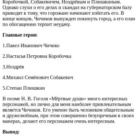
Коробочкой, Собакевичем, Ноздрёвым и Плюшкиным.
Однако слухи о его делах и скандал на губернаторском балу
приводят к тому, что горожане начинают избегать его. В
конце концов, Чичиков вынужден покинуть город, а его план
по обогащению терпит неудачу.
Главные герои:
1.Павел Иванович Чичико
2.Настасья Петровна Коробочка
3.Ноздрёв
4.Михаил Семёнович Собакевич
5.Степан Плюшкин
В поэме Н. В. Гоголя «Мёртвые души» много интересных
персонажей, но лично для меня наиболее привлекательным
является Чичиков. Его умение быть человеком общительным
и дружелюбным, при этом совершенно безупречным в своих
манерах, делают его персонажем очень интересным.
Вывод: