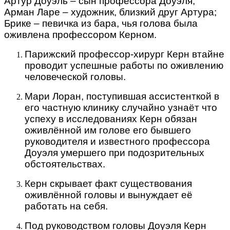
Артур Доуэль – сын профессора Доуэля;
Арман Ларе – художник, близкий друг Артура;
Брике – певичка из бара, чья голова была
оживлена профессором Керном.
Парижский профессор-хирург Керн втайне
проводит успешные работы по оживлению
человеческой головы.
Мари Лоран, поступившая ассистенткой в
его частную клинику случайно узнаёт что
успеху в исследованиях Керн обязан
оживлённой им голове его бывшего
руководителя и известного профессора
Доуэля умершего при подозрительных
обстоятельствах.
Керн скрывает факт существования
оживлённой головы и вынуждает её
работать на себя.
Под руководством головы Доуэля Керн