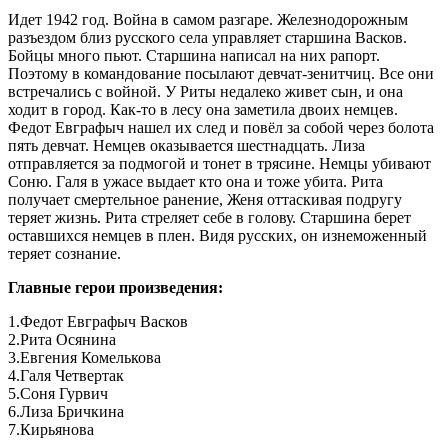
Идет 1942 год. Война в самом разгаре. Железнодорожным
разъездом близ русского села управляет старшина Васков.
Бойцы много пьют. Старшина написал на них рапорт.
Поэтому в командование посылают девчат-зенитчиц. Все они
встречались с войной. У Риты недалеко живет сын, и она
ходит в город. Как-то в лесу она заметила двоих немцев.
Федот Евграфыч нашел их след и повёл за собой через болота
пять девчат. Немцев оказывается шестнадцать. Лиза
отправляется за подмогой и тонет в трясине. Немцы убивают
Соню. Галя в ужасе выдает кто она и тоже убита. Рита
получает смертельное ранение, Женя оттаскивая подругу
теряет жизнь. Рита стреляет себе в голову. Старшина берет
оставшихся немцев в плен. Видя русских, он изнеможенный
теряет сознание.
Главные герои произведения:
1.Федот Евграфыч Васков
2.Рита Осянина
3.Евгения Комелькова
4.Галя Четвертак
5.Соня Гурвич
6.Лиза Бричкина
7.Кирьянова