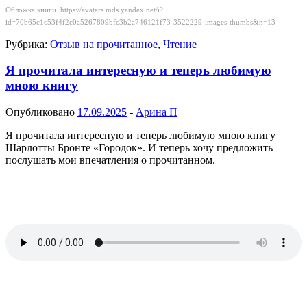
Обложка книги. https://avatars.mds.yandex.net/i?
id=70b65c1c53f4f2c0a5267809bfc3b2a746121f73-3522229-images-thumbs&n=13
Рубрика:
Отзыв на прочитанное
,
Чтение
Я прочитала интересную и теперь любимую
мною книгу
Опубликовано
17.09.2025
-
Арина П
Я прочитала интересную и теперь любимую мною книгу
Шарлотты Бронте «Городок». И теперь хочу предложить
послушать мои впечатления о прочитанном.