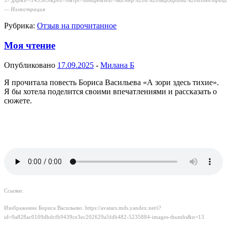
57.jpg&lr=143505&pos=9&rpt=simage&text=мастер%20и%20маргарита%20иллюстрац
— Иллюстрация
Рубрика:
Отзыв на прочитанное
Моя чтение
Опубликовано
17.09.2025
-
Милана Б
Я прочитала повесть Бориса Васильева «А зори здесь тихие».
Я бы хотела поделится своими впечатлениями и рассказать о
сюжете.
Ссылки:
Изображение Бориса Васильево. https://avatars.mds.yandex.net/i?
id=9a828ac0109dbdcfb9439ce3ec202629a5fdb482-5235884-images-thumbs&n=13