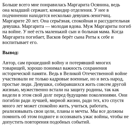
Больше всего мне понравилась Маргарита Осянина, ведь
она младший сержант, командир отделения. У нее в
подчинении находится несколько девушек-зенитчиц.
Маргарите 20 лет. Она серьёзная, спокойная и рассудительная
девушка. Маргарита — молодая вдова. Муж Маргариты погиб
на войне. У неё есть маленький сын и больная мама. Когда
Маргарита погибает, Васков берёт сына Риты к себе и
воспитывает его.
Вывод:
Автор, сам прошедший войну и потерявший многих
товарищей, хорошо понимал важность сохранения
исторической памяти. Ведь в Великой Отечественной войне
участвовали не только кадровые военные, но и весь народ,
простые люди. Девушки, собиравшихся жить совсем другой
жизнью, мужественно встали на защиту родины, так как
видели в этом свой долг перед будущими поколениями. Они
погибли ради лучшей, мирной жизни, ради тех, кто спустя
много лет может спокойно жить, учиться, работать,
реализовывать свои цели, планы и мечты. Мы все должны
помнить об этом подвиге и осознавать ужас войны, чтобы не
допустить повторения подобных событий.