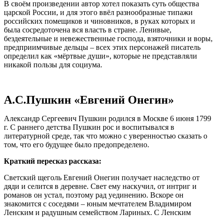
В своём произведении автор хотел показать суть общества
царской России, и для этого ввёл разнообразные типажи
российских помещиков и чиновников, в руках которых и
была сосредоточена вся власть в стране. Ленивые,
бездеятельные и невежественные господа, взяточники и воры,
предприимчивые дельцы – всех этих персонажей писатель
определил как «мёртвые души», которые не представляли
никакой пользы для социума.
А.С.Пушкин «Евгений Онегин»
Александр Сергеевич Пушкин родился в Москве 6 июня 1799
г. С раннего детства Пушкин рос и воспитывался в
литературной среде, так что можно с уверенностью сказать о
том, что его будущее было предопределено.
Краткий пересказ рассказа:
Светский щеголь Евгений Онегин получает наследство от
дяди и селится в деревне. Свет ему наскучил, от интриг и
романов он устал, поэтому рад уединению. Вскоре он
знакомится с соседями – юным мечтателем Владимиром
Ленским и радушным семейством Лариных. С Ленским