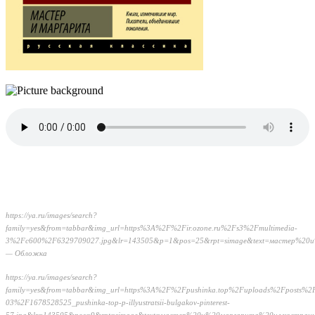
https://ya.ru/images/search?
family=yes&from=tabbar&img_url=https%3A%2F%2Fir.ozone.ru%2Fs3%2Fmultimedia-
3%2Fc600%2F6329709027.jpg&lr=143505&p=1&pos=25&rpt=simage&text=мастер%20
— Обложка
https://ya.ru/images/search?
family=yes&from=tabbar&img_url=https%3A%2F%2Fpushinka.top%2Fuploads%2Fposts%2
03%2F1678528525_pushinka-top-p-illyustratsii-bulgakov-pinterest-