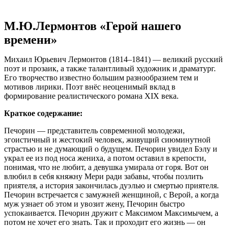
М.Ю.Лермонтов «Герой нашего
времени»
Михаил Юрьевич Лермонтов (1814–1841) — великий русский
поэт и прозаик, а также талантливый художник и драматург.
Его творчество известно большим разнообразием тем и
мотивов лирики. Поэт внёс неоценимый вклад в
формирование реалистического романа XIX века.
Краткое содержание:
Печорин — представитель современной молодежи,
эгоистичный и жестокий человек, живущий сиюминутной
страстью и не думающий о будущем. Печорин увидел Бэлу и
украл ее из под носа жениха, а потом оставил в крепости,
понимая, что не любит, а девушка умирала от горя. Вот он
влюбил в себя княжну Мери ради забавы, чтобы позлить
приятеля, а история закончилась дуэлью и смертью приятеля.
Печорин встречается с замужней женщиной, с Верой, а когда
муж узнает об этом и увозит жену, Печорин быстро
успокаивается. Печорин дружит с Максимом Максимычем, а
потом не хочет его знать. Так и проходит его жизнь — он