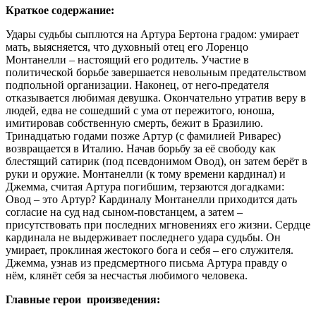
Краткое содержание:
Удары судьбы сыплются на Артура Бертона градом: умирает
мать, выясняется, что духовный отец его Лоренцо
Монтанелли – настоящий его родитель. Участие в
политической борьбе завершается невольным предательством
подпольной организации. Наконец, от него-предателя
отказывается любимая девушка. Окончательно утратив веру в
людей, едва не сошедший с ума от пережитого, юноша,
имитировав собственную смерть, бежит в Бразилию.
Тринадцатью годами позже Артур (с фамилией Риварес)
возвращается в Италию. Начав борьбу за её свободу как
блестящий сатирик (под псевдонимом Овод), он затем берёт в
руки и оружие. Монтанелли (к тому времени кардинал) и
Джемма, считая Артура погибшим, терзаются догадками:
Овод – это Артур? Кардиналу Монтанелли приходится дать
согласие на суд над сыном-повстанцем, а затем –
присутствовать при последних мгновениях его жизни. Сердце
кардинала не выдерживает последнего удара судьбы. Он
умирает, проклиная жестокого бога и себя – его служителя.
Джемма, узнав из предсмертного письма Артура правду о
нём, клянёт себя за несчастья любимого человека.
Главные герои произведения: