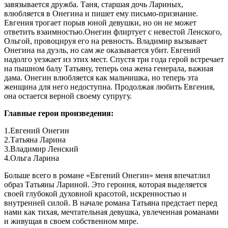
завязывается дружба. Таня, старшая дочь Лариных,
влюбляется в Онегина и пишет ему письмо-признание.
Евгения трогает порыв юной девушки, но он не может
ответить взаимностью.Онегин флиртует с невестой Ленского,
Ольгой, провоцируя его на ревность. Владимир вызывает
Онегина на дуэль, но сам же оказывается убит. Евгений
надолго уезжает из этих мест. Спустя три года герой встречает
на пышном балу Татьяну, теперь она жена генерала, важная
дама. Онегин влюбляется как мальчишка, но теперь эта
женщина для него недоступна. Продолжая любить Евгения,
она остается верной своему супругу.
Главные герои произведения:
1.Евгений Онегин
2.Татьяна Ларина
3.Владимир Ленский
4.Ольга Ларина
Больше всего в романе «Евгений Онегин» меня впечатлил
образ Татьяны Лариной. Это героиня, которая выделяется
своей глубокой духовной красотой, искренностью и
внутренней силой. В начале романа Татьяна предстает перед
нами как тихая, мечтательная девушка, увлеченная романами
и живущая в своем собственном мире.