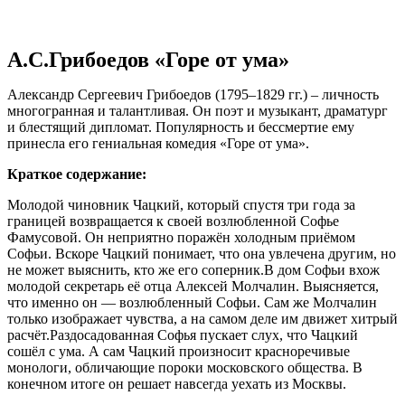
А.С.Грибоедов «Горе от ума»
Александр Сергеевич Грибоедов (1795–1829 гг.) – личность
многогранная и талантливая. Он поэт и музыкант, драматург
и блестящий дипломат. Популярность и бессмертие ему
принесла его гениальная комедия «Горе от ума».
Краткое содержание:
Молодой чиновник Чацкий, который спустя три года за
границей возвращается к своей возлюбленной Софье
Фамусовой. Он неприятно поражён холодным приёмом
Софьи. Вскоре Чацкий понимает, что она увлечена другим, но
не может выяснить, кто же его соперник.В дом Софьи вхож
молодой секретарь её отца Алексей Молчалин. Выясняется,
что именно он — возлюбленный Софьи. Сам же Молчалин
только изображает чувства, а на самом деле им движет хитрый
расчёт.Раздосадованная Софья пускает слух, что Чацкий
сошёл с ума. А сам Чацкий произносит красноречивые
монологи, обличающие пороки московского общества. В
конечном итоге он решает навсегда уехать из Москвы.