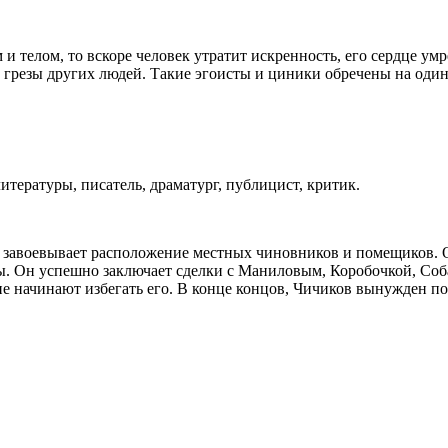
и телом, то вскоре человек утратит искренность, его сердце умр
 грезы других людей. Такие эгоисты и циники обречены на одино
итературы, писатель, драматург, публицист, критик.
 завоевывает расположение местных чиновников и помещиков. 
феры. Он успешно заключает сделки с Маниловым, Коробочкой, С
не начинают избегать его. В конце концов, Чичиков вынужден по