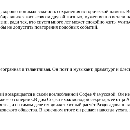
 хорошо понимал важность сохранения исторической памяти. Ве
обиравшихся жить совсем другой жизнью, мужественно встали на
, ради тех, кто спустя много лет может спокойно жить, учитьс
обы не допустить повторения подобных событий.
огогранная и талантливая. Он поэт и музыкант, драматург и бле
цей возвращается к своей возлюбленной Софье Фамусовой. Он 
о же его соперник.В дом Софьи вхож молодой секретарь её отца
ва, а на самом деле им движет хитрый расчёт.Раздосадованная 
вского общества. В конечном итоге он решает навсегда уехать