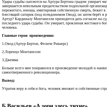
Удары судьбы сыплются на Артура Бертона градом: умирает мат
завершается невольным предательством подпольной организации
пережитого, юноша, имитировав собственную смерть, бежит в 
блестящий сатирик (под псевдонимом Овод), он затем берёт в 
Артур? Кардиналу Монтанелли приходится дать согласие на су
последнего удара судьбы. Он умирает, проклиная жестокого бог
человека.
Главные герои произведения:
1.Овод (Артур Бертон, Феличе Риваерс)
2.Лоренцо Монтанелли
3.Джемма
Больше всего мне понравился в произведение молодой и наивн
самоотверженного революционера.
Вывод:
Утратив веру в себя и бога, человек множит и собственные стр
Б.Васильев «А зори здесь тихие»