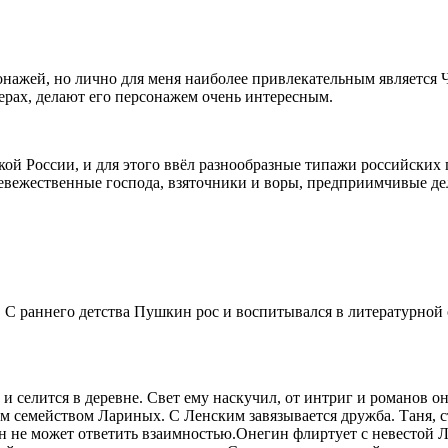
онажей, но лично для меня наиболее привлекательным является 
рах, делают его персонажем очень интересным.
ской России, и для этого ввёл разнообразные типажи российских
 невежественные господа, взяточники и воры, предприимчивые д
С раннего детства Пушкин рос и воспитывался в литературной ср
 селится в деревне. Свет ему наскучил, от интриг и романов он
семейством Лариных. С Ленским завязывается дружба. Таня, с
н не может ответить взаимностью.Онегин флиртует с невестой Л