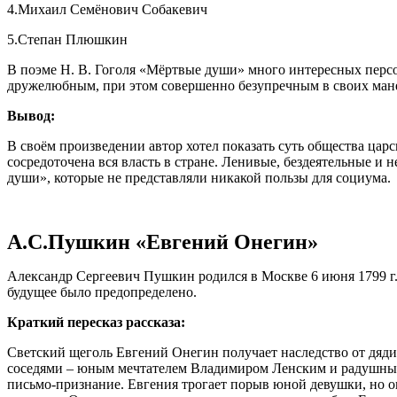
4.Михаил Семёнович Собакевич
5.Степан Плюшкин
В поэме Н. В. Гоголя «Мёртвые души» много интересных перс
дружелюбным, при этом совершенно безупречным в своих мане
Вывод:
В своём произведении автор хотел показать суть общества цар
сосредоточена вся власть в стране. Ленивые, бездеятельные и
души», которые не представляли никакой пользы для социума.
А.С.Пушкин «Евгений Онегин»
Александр Сергеевич Пушкин родился в Москве 6 июня 1799 г. 
будущее было предопределено.
Краткий пересказ рассказа:
Светский щеголь Евгений Онегин получает наследство от дяди и
соседями – юным мечтателем Владимиром Ленским и радушным 
письмо-признание. Евгения трогает порыв юной девушки, но о