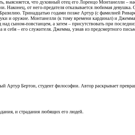
ь, выясняется, что духовный отец его Лоренцо Монтанелли – на
. Наконец, от него-предателя отказывается любимая девушка. О
Бразилию. Тринадцатью годами позже Артур (с фамилией Риварес
руки и оружие. Монтанелли (к тому времени кардинал) и Джемма
д над сыном-повстанцем, а затем – присутствовать при последн
а и себя – его служителя. Джемма, узнав из предсмертного письм
ый Артур Бертон, студент философии. Автор раскрывает превращ
адания, и страдания любящих его людей.