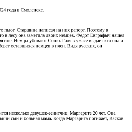
24 года в Смоленске.
го пьют. Старшина написал на них рапорт. Поэтому в
-то в лесу она заметила двоих немцев. Федот Евграфыч нашел
трясине. Немцы убивают Соню. Галя в ужасе выдает кто она и
 берет оставшихся немцев в плен. Видя русских, он
тся несколько девушек-зенитчиц. Маргарите 20 лет. Она
ький сын и больная мама. Когда Маргарита погибает, Васков