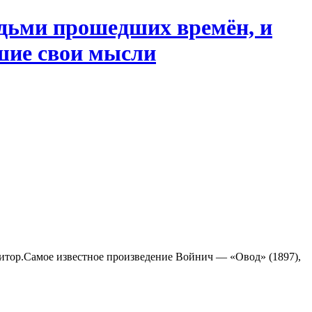
дьми прошедших времён, и
чшие свои мысли
зитор.Самое известное произведение Войнич — «Овод» (1897),