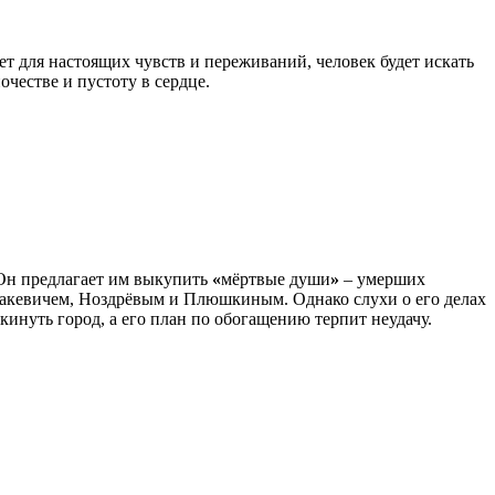
ет для настоящих чувств и переживаний, человек будет искать
честве и пустоту в сердце.
Он предлагает им выкупить
«
мёртвые души
»
– умерших
обакевичем, Ноздрёвым и Плюшкиным. Однако слухи о его делах
кинуть город, а его план по обогащению терпит неудачу.