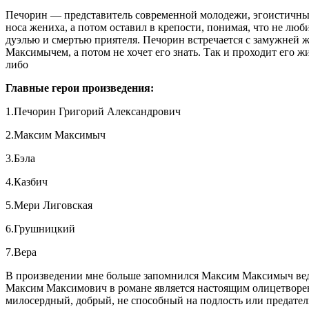
Печорин — представитель современной молодежи, эгоистичный
носа жениха, а потом оставил в крепости, понимая, что не люб
дуэлью и смертью приятеля. Печорин встречается с замужней ж
Максимычем, а потом не хочет его знать. Так и проходит его ж
либо
Главные герои произведения:
1.Печорин Григорий Александрович
2.Максим Максимыч
3.Бэла
4.Казбич
5.Мери Лиговская
6.Грушницкий
7.Вера
В произведении мне больше запомнился Максим Максимыч ведь
Максим Максимович в романе является настоящим олицетворе
милосердный, добрый, не способный на подлость или предател