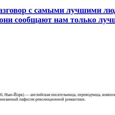
разговор с самыми лучшими лю
а они сообщают нам только лу
60, Нью-Йорк) — английская писательница, переводчица, компо
пронизанный пафосом революционной романтики.