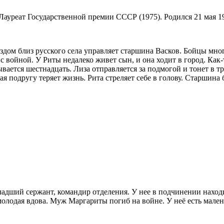
Лауреат Государственной премии СССР (1975). Родился 21 мая 19
здом близ русского села управляет старшина Васков. Бойцы мно
с войной. У Риты недалеко живет сын, и она ходит в город. Как
азывается шестнадцать. Лиза отправляется за подмогой и тонет в 
ая подругу теряет жизнь. Рита стреляет себе в голову. Старшина
адший сержант, командир отделения. У нее в подчинении находи
молодая вдова. Муж Маргариты погиб на войне. У неё есть мален