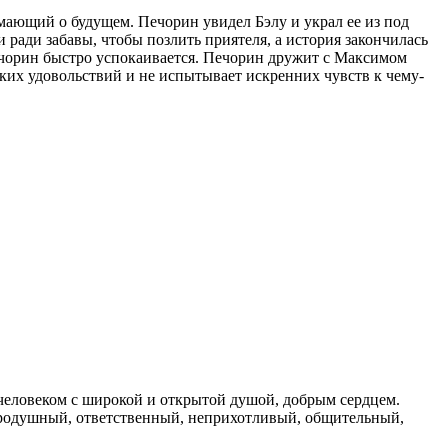
ающий о будущем. Печорин увидел Бэлу и украл ее из под
и ради забавы, чтобы позлить приятеля, а история закончилась
Печорин быстро успокаивается. Печорин дружит с Максимом
тких удовольствий и не испытывает искренних чувств к чему-
еловеком с широкой и открытой душой, добрым сердцем.
бродушный, ответственный, неприхотливый, общительный,