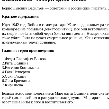
Борис Львович Васильев — советский и российский писатель. 
Краткое содержание:
Идет 1942 год. Война в самом разгаре. Железнодорожным разъе
командование посылают девчат-зенитчиц. Все они встречались 
их след и повёл за собой через болота пять девчат. Немцев ок
тоже убита. Рита получает смертельное ранение, Женя оттаскив
изнеможенный теряет сознание.
Главные герои произведения:
1.Федот Евграфыч Васков
2.Рита Осянина
3.Евгения Комелькова
4.Галя Четвертак
5.Соня Гурвич
6.Лиза Бричкина
7.Кирьянова
Больше всего мне понравилась Маргарита Осянина, ведь она мл
серьёзная, спокойная и рассудительная девушка. Маргарита — 
берёт сына Риты к себе и воспитывает его.