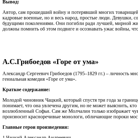
Вывод:
Автор, сам прошедший войну и потерявший многих товарищей,
кадровые военные, но и весь народ, простые люди. Девушки, с
будущими поколениями. Они погибли ради лучшей, мирной жизни
должны помнить об этом подвиге и осознавать ужас войны, чт
А.С.Грибоедов «Горе от ума»
Александр Сергеевич Грибоедов (1795–1829 гг.) – личность мн
гениальная комедия «Горе от ума».
Краткое содержание:
Молодой чиновник Чацкий, который спустя три года за грани
понимает, что она увлечена другим, но не может выяснить, кт
возлюбленный Софьи. Сам же Молчалин только изображает чувст
произносит красноречивые монологи, обличающие пороки моско
Главные герои произведения:
1.Чацкий Александр Андреевич