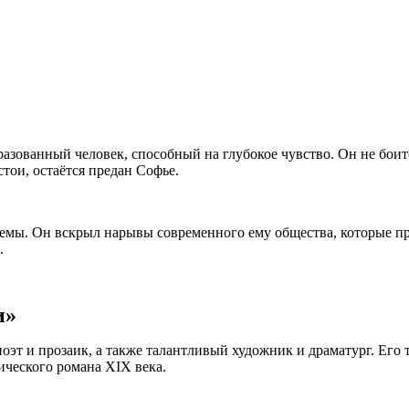
азованный человек, способный на глубокое чувство. Он не боит
стои, остаётся предан Софье.
емы. Он вскрыл нарывы современного ему общества, которые пр
м.
и»
т и прозаик, а также талантливый художник и драматург. Его 
ческого романа XIX века.