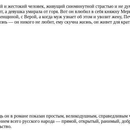
 и жестокий человек, живущий сиюминутной страстью и не дум
ит, а девушка умирала от горя. Вот он влюбил в себя княжну Мер
енщиной, с Верой, а когда муж узнает об этом и увозит жену, 
изнь — он никого не любит, ему скучна жизнь, он живет для кра
 он в романе показан простым, великодушным, справедливым ч
нием всего русского народа — прямой, открытый, ранимый, до
ьство.